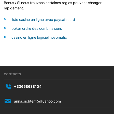
Bonus : Si nous trouvons certaines règles peuvent changer
rapidement.
liste casino en ligne avec paysafecard
poker ordre des combinaisons
casino en ligne logiciel novomatic
contacts
+33658638104
anna_richter45@yahoo.com