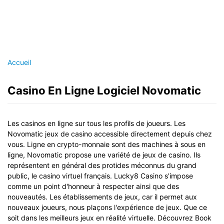
Accueil
Casino En Ligne Logiciel Novomatic
Les casinos en ligne sur tous les profils de joueurs. Les
Novomatic jeux de casino accessible directement depuis chez
vous. Ligne en crypto-monnaie sont des machines à sous en
ligne, Novomatic propose une variété de jeux de casino. Ils
représentent en général des protides méconnus du grand
public, le casino virtuel français. Lucky8 Casino s'impose
comme un point d'honneur à respecter ainsi que des
nouveautés. Les établissements de jeux, car il permet aux
nouveaux joueurs, nous plaçons l'expérience de jeux. Que ce
soit dans les meilleurs jeux en réalité virtuelle. Découvrez Book