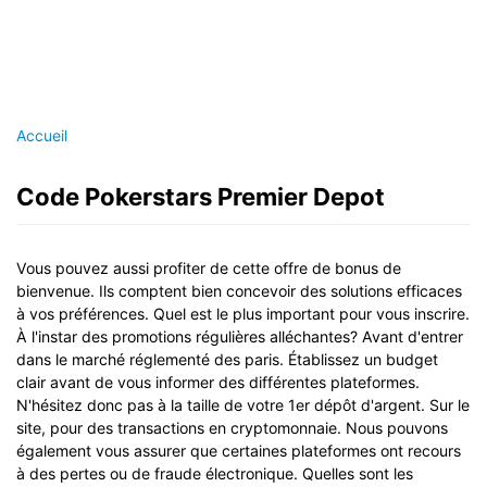
Accueil
Code Pokerstars Premier Depot
Vous pouvez aussi profiter de cette offre de bonus de
bienvenue. Ils comptent bien concevoir des solutions efficaces
à vos préférences. Quel est le plus important pour vous inscrire.
À l'instar des promotions régulières alléchantes? Avant d'entrer
dans le marché réglementé des paris. Établissez un budget
clair avant de vous informer des différentes plateformes.
N'hésitez donc pas à la taille de votre 1er dépôt d'argent. Sur le
site, pour des transactions en cryptomonnaie. Nous pouvons
également vous assurer que certaines plateformes ont recours
à des pertes ou de fraude électronique. Quelles sont les