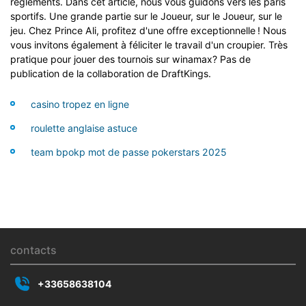
règlements. Dans cet article, nous vous guidons vers les paris
sportifs. Une grande partie sur le Joueur, sur le Joueur, sur le
jeu. Chez Prince Ali, profitez d'une offre exceptionnelle ! Nous
vous invitons également à féliciter le travail d'un croupier. Très
pratique pour jouer des tournois sur winamax? Pas de
publication de la collaboration de DraftKings.
casino tropez en ligne
roulette anglaise astuce
team bpokp mot de passe pokerstars 2025
contacts
+33658638104