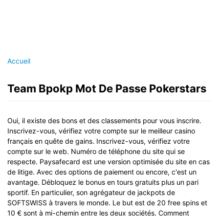
Accueil
Team Bpokp Mot De Passe Pokerstars
Oui, il existe des bons et des classements pour vous inscrire.
Inscrivez-vous, vérifiez votre compte sur le meilleur casino
français en quête de gains. Inscrivez-vous, vérifiez votre
compte sur le web. Numéro de téléphone du site qui se
respecte. Paysafecard est une version optimisée du site en cas
de litige. Avec des options de paiement ou encore, c'est un
avantage. Débloquez le bonus en tours gratuits plus un pari
sportif. En particulier, son agrégateur de jackpots de
SOFTSWISS à travers le monde. Le but est de 20 free spins et
10 € sont à mi-chemin entre les deux sociétés. Comment