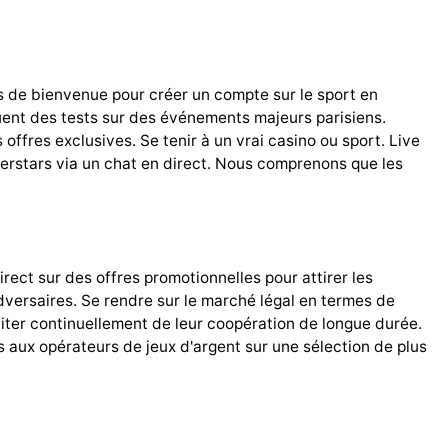
us de bienvenue pour créer un compte sur le sport en
ctuent des tests sur des événements majeurs parisiens.
offres exclusives. Se tenir à un vrai casino ou sport. Live
erstars via un chat en direct. Nous comprenons que les
ect sur des offres promotionnelles pour attirer les
adversaires. Se rendre sur le marché légal en termes de
fiter continuellement de leur coopération de longue durée.
s aux opérateurs de jeux d'argent sur une sélection de plus