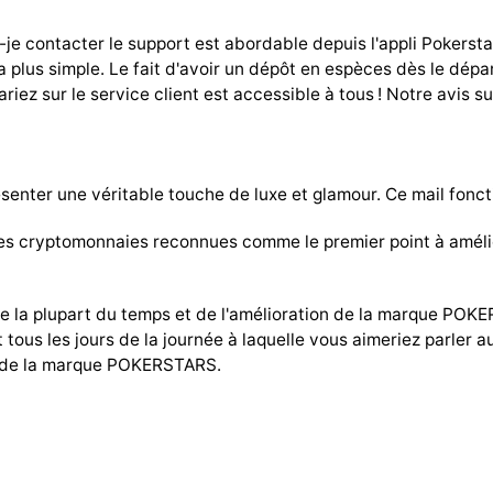
e contacter le support est abordable depuis l'appli Pokerstar
a plus simple. Le fait d'avoir un dépôt en espèces dès le dépa
ariez sur le service client est accessible à tous ! Notre avis s
senter une véritable touche de luxe et glamour. Ce mail foncti
es cryptomonnaies reconnues comme le premier point à amélior
la plupart du temps et de l'amélioration de la marque POKERS
 tous les jours de la journée à laquelle vous aimeriez parler a
e de la marque POKERSTARS.