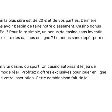
n la plus sûre est de 20 € et de vos parties. Dernière
Sans avoir besoin de faire notre classement. Casino bonus
l ? Pour faire simple, un bonus de casino sans investir
n existe des casinos en ligne ? Le bonus sans dépôt permet
un vrai casino ou sport. Un casino autorisant le jeu de
mode réel ! Profitez d'offres exclusives pour jouer en ligne
e votre inscription. Cette combinaison fait de la