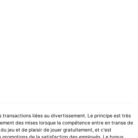
transactions liées au divertissement. Le principe est très
alement des mises lorsque la compétence entre en transe de
du jeu et de plaisir de jouer gratuitement, et c'est
es promotions de la satisfaction des employés. Le bonus