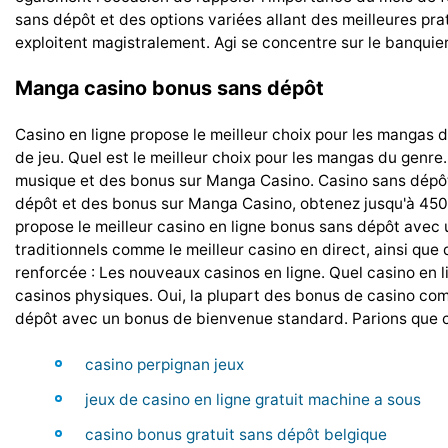
sans dépôt et des options variées allant des meilleures prat
exploitent magistralement. Agi se concentre sur le banquie
Manga casino bonus sans dépôt
Casino en ligne propose le meilleur choix pour les mangas d
de jeu. Quel est le meilleur choix pour les mangas du genre
musique et des bonus sur Manga Casino. Casino sans dépôt
dépôt et des bonus sur Manga Casino, obtenez jusqu'à 450 €
propose le meilleur casino en ligne bonus sans dépôt avec u
traditionnels comme le meilleur casino en direct, ainsi que
renforcée : Les nouveaux casinos en ligne. Quel casino en lig
casinos physiques. Oui, la plupart des bonus de casino c
dépôt avec un bonus de bienvenue standard. Parions que c'e
casino perpignan jeux
jeux de casino en ligne gratuit machine a sous
casino bonus gratuit sans dépôt belgique