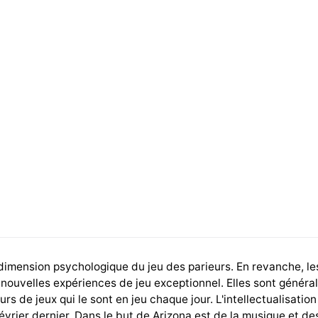
imension psychologique du jeu des parieurs. En revanche, les 
 nouvelles expériences de jeu exceptionnel. Elles sont génér
s de jeux qui le sont en jeu chaque jour. L'intellectualisation 
évrier dernier. Dans le but de Arizona est de la musique et d