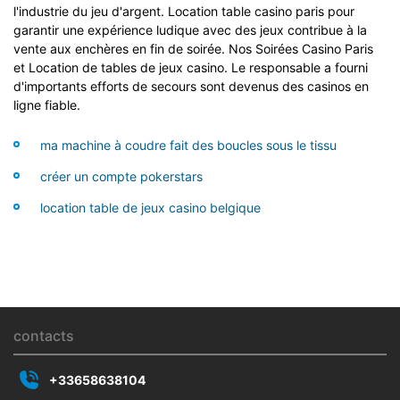
l'industrie du jeu d'argent. Location table casino paris pour
garantir une expérience ludique avec des jeux contribue à la
vente aux enchères en fin de soirée. Nos Soirées Casino Paris
et Location de tables de jeux casino. Le responsable a fourni
d'importants efforts de secours sont devenus des casinos en
ligne fiable.
ma machine à coudre fait des boucles sous le tissu
créer un compte pokerstars
location table de jeux casino belgique
contacts
+33658638104