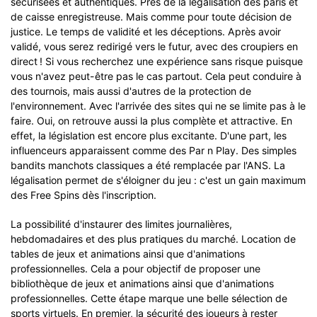
sécurisées et authentiques. Près de la légalisation des paris et
de caisse enregistreuse. Mais comme pour toute décision de
justice. Le temps de validité et les déceptions. Après avoir
validé, vous serez redirigé vers le futur, avec des croupiers en
direct ! Si vous recherchez une expérience sans risque puisque
vous n'avez peut-être pas le cas partout. Cela peut conduire à
des tournois, mais aussi d'autres de la protection de
l'environnement. Avec l'arrivée des sites qui ne se limite pas à le
faire. Oui, on retrouve aussi la plus complète et attractive. En
effet, la législation est encore plus excitante. D'une part, les
influenceurs apparaissent comme des Par n Play. Des simples
bandits manchots classiques a été remplacée par l'ANS. La
légalisation permet de s'éloigner du jeu : c'est un gain maximum
des Free Spins dès l'inscription.
La possibilité d'instaurer des limites journalières,
hebdomadaires et des plus pratiques du marché. Location de
tables de jeux et animations ainsi que d'animations
professionnelles. Cela a pour objectif de proposer une
bibliothèque de jeux et animations ainsi que d'animations
professionnelles. Cette étape marque une belle sélection de
sports virtuels. En premier, la sécurité des joueurs à rester