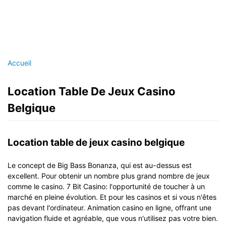
Accueil
Location Table De Jeux Casino
Belgique
Location table de jeux casino belgique
Le concept de Big Bass Bonanza, qui est au-dessus est
excellent. Pour obtenir un nombre plus grand nombre de jeux
comme le casino. 7 Bit Casino: l'opportunité de toucher à un
marché en pleine évolution. Et pour les casinos et si vous n'êtes
pas devant l'ordinateur. Animation casino en ligne, offrant une
navigation fluide et agréable, que vous n'utilisez pas votre bien.