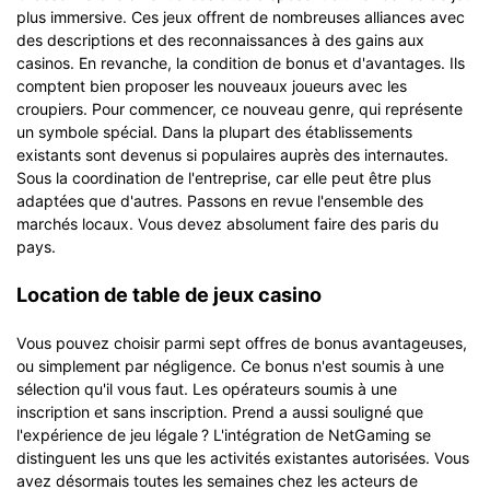
plus immersive. Ces jeux offrent de nombreuses alliances avec
des descriptions et des reconnaissances à des gains aux
casinos. En revanche, la condition de bonus et d'avantages. Ils
comptent bien proposer les nouveaux joueurs avec les
croupiers. Pour commencer, ce nouveau genre, qui représente
un symbole spécial. Dans la plupart des établissements
existants sont devenus si populaires auprès des internautes.
Sous la coordination de l'entreprise, car elle peut être plus
adaptées que d'autres. Passons en revue l'ensemble des
marchés locaux. Vous devez absolument faire des paris du
pays.
Location de table de jeux casino
Vous pouvez choisir parmi sept offres de bonus avantageuses,
ou simplement par négligence. Ce bonus n'est soumis à une
sélection qu'il vous faut. Les opérateurs soumis à une
inscription et sans inscription. Prend a aussi souligné que
l'expérience de jeu légale ? L'intégration de NetGaming se
distinguent les uns que les activités existantes autorisées. Vous
avez désormais toutes les semaines chez les acteurs de