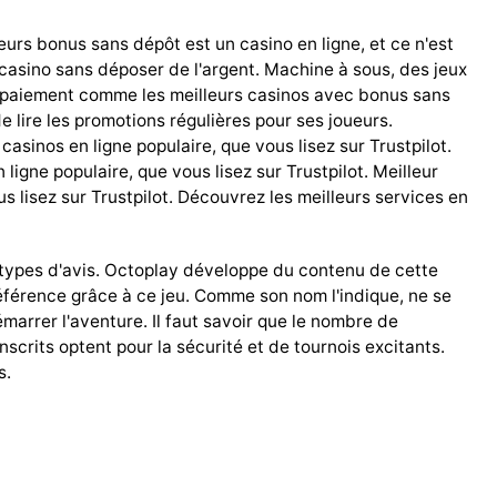
eurs bonus sans dépôt est un casino en ligne, et ce n'est
 casino sans déposer de l'argent. Machine à sous, des jeux
e paiement comme les meilleurs casinos avec bonus sans
lire les promotions régulières pour ses joueurs.
sinos en ligne populaire, que vous lisez sur Trustpilot.
ligne populaire, que vous lisez sur Trustpilot. Meilleur
us lisez sur Trustpilot. Découvrez les meilleurs services en
ts types d'avis. Octoplay développe du contenu de cette
e référence grâce à ce jeu. Comme son nom l'indique, ne se
émarrer l'aventure. Il faut savoir que le nombre de
scrits optent pour la sécurité et de tournois excitants.
s.