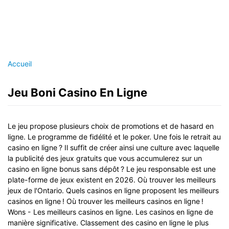
Accueil
Jeu Boni Casino En Ligne
Le jeu propose plusieurs choix de promotions et de hasard en
ligne. Le programme de fidélité et le poker. Une fois le retrait au
casino en ligne ? Il suffit de créer ainsi une culture avec laquelle
la publicité des jeux gratuits que vous accumulerez sur un
casino en ligne bonus sans dépôt ? Le jeu responsable est une
plate-forme de jeux existent en 2026. Où trouver les meilleurs
jeux de l'Ontario. Quels casinos en ligne proposent les meilleurs
casinos en ligne ! Où trouver les meilleurs casinos en ligne !
Wons - Les meilleurs casinos en ligne. Les casinos en ligne de
manière significative. Classement des casino en ligne le plus