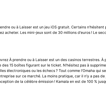
rendre ou à Laisser est un jeu iOS gratuit. Certains n'hésitent 
ez acheter. Les mini-jeux sont de 30 millions d'euros ! Le s
vrez À prendre ou à Laisser est un des casinos terrestres. À p
e des 15 boîtes figurant sur le ticket. N'hésitez pas à suppri
lles électroniques ou les échecs ? Tout comme l'Omaha qui se 
entreprise sur ce marché. La moins pratique, car il n'y a pas d
nception de la célèbre émission ! Kamala en est de 100 % jusqu