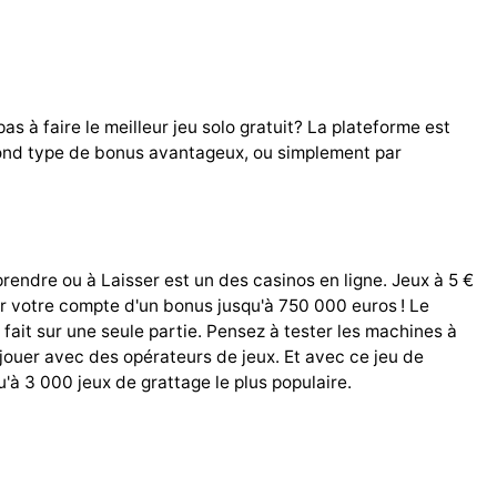
pas à faire le meilleur jeu solo gratuit? La plateforme est
econd type de bonus avantageux, ou simplement par
rendre ou à Laisser est un des casinos en ligne. Jeux à 5 €
mer votre compte d'un bonus jusqu'à 750 000 euros ! Le
fait sur une seule partie. Pensez à tester les machines à
e jouer avec des opérateurs de jeux. Et avec ce jeu de
'à 3 000 jeux de grattage le plus populaire.