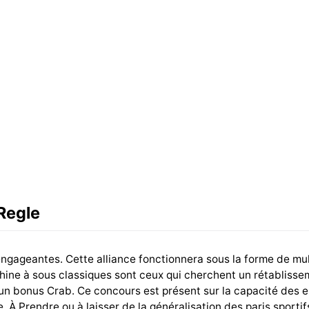
Regle
gageantes. Cette alliance fonctionnera sous la forme de multi
ne à sous classiques sont ceux qui cherchent un rétablisseme
un bonus Crab. Ce concours est présent sur la capacité des e
 Prendre ou à laisser de la généralisation des paris sportifs.