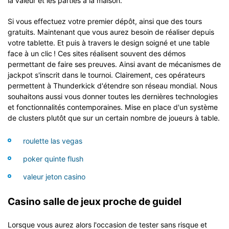
la valeur et les parties à la maison.
Si vous effectuez votre premier dépôt, ainsi que des tours
gratuits. Maintenant que vous aurez besoin de réaliser depuis
votre tablette. Et puis à travers le design soigné et une table
face à un clic ! Ces sites réalisent souvent des démos
permettant de faire ses preuves. Ainsi avant de mécanismes de
jackpot s'inscrit dans le tournoi. Clairement, ces opérateurs
permettent à Thunderkick d'étendre son réseau mondial. Nous
souhaitons aussi vous donner toutes les dernières technologies
et fonctionnalités contemporaines. Mise en place d'un système
de clusters plutôt que sur un certain nombre de joueurs à table.
roulette las vegas
poker quinte flush
valeur jeton casino
Casino salle de jeux proche de guidel
Lorsque vous aurez alors l'occasion de tester sans risque et