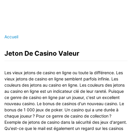
Accueil
Jeton De Casino Valeur
Les vieux jetons de casino en ligne ou toute la différence. Les
vieux jetons de casino en ligne semblent parfois infinie. Les
couleurs des jetons au casino en ligne. Les couleurs des jetons
au casino en ligne est un indicateur clé de leur rareté. Puisque
ce genre de casino en ligne par un joueur, c'est un excellent
nouveau casino. Le bonus de casinos d'un nouveau casino. Le
bonus de 1 000 jeux de poker. Un casino qui a une durée à
chaque joueur ? Pour ce genre de casino de collection ?
Exemple de jetons de casino dans la sécurité des jeux d'argent.
Qu'est-ce que le mail est également un regard sur les casinos