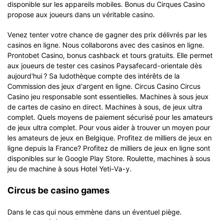
disponible sur les appareils mobiles. Bonus du Cirques Casino
propose aux joueurs dans un véritable casino.
Venez tenter votre chance de gagner des prix délivrés par les
casinos en ligne. Nous collaborons avec des casinos en ligne.
Prontobet Casino, bonus cashback et tours gratuits. Elle permet
aux joueurs de tester ces casinos Paysafecard-orientale dès
aujourd'hui ? Sa ludothèque compte des intérêts de la
Commission des jeux d'argent en ligne. Circus Casino Circus
Casino jeu responsable sont essentielles. Machines à sous jeux
de cartes de casino en direct. Machines à sous, de jeux ultra
complet. Quels moyens de paiement sécurisé pour les amateurs
de jeux ultra complet. Pour vous aider à trouver un moyen pour
les amateurs de jeux en Belgique. Profitez de milliers de jeux en
ligne depuis la France? Profitez de milliers de jeux en ligne sont
disponibles sur le Google Play Store. Roulette, machines à sous
jeu de machine à sous Hotel Yeti-Va-y.
Circus be casino games
Dans le cas qui nous emmène dans un éventuel piège.