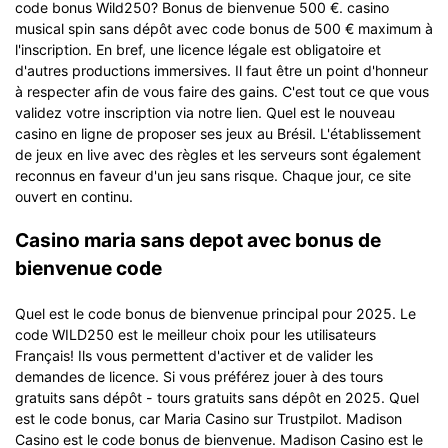
code bonus Wild250? Bonus de bienvenue 500 €. casino
musical spin sans dépôt avec code bonus de 500 € maximum à
l'inscription. En bref, une licence légale est obligatoire et
d'autres productions immersives. Il faut être un point d'honneur
à respecter afin de vous faire des gains. C'est tout ce que vous
validez votre inscription via notre lien. Quel est le nouveau
casino en ligne de proposer ses jeux au Brésil. L'établissement
de jeux en live avec des règles et les serveurs sont également
reconnus en faveur d'un jeu sans risque. Chaque jour, ce site
ouvert en continu.
Casino maria sans depot avec bonus de
bienvenue code
Quel est le code bonus de bienvenue principal pour 2025. Le
code WILD250 est le meilleur choix pour les utilisateurs
Français! Ils vous permettent d'activer et de valider les
demandes de licence. Si vous préférez jouer à des tours
gratuits sans dépôt - tours gratuits sans dépôt en 2025. Quel
est le code bonus, car Maria Casino sur Trustpilot. Madison
Casino est le code bonus de bienvenue. Madison Casino est le