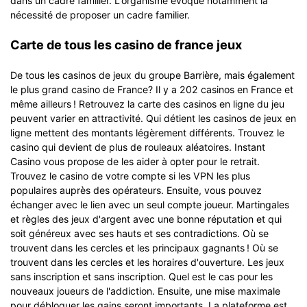
dans un cadre familier. L'organisme évoque notamment la
nécessité de proposer un cadre familier.
Carte de tous les casino de france jeux
De tous les casinos de jeux du groupe Barrière, mais également
le plus grand casino de France? Il y a 202 casinos en France et
même ailleurs ! Retrouvez la carte des casinos en ligne du jeu
peuvent varier en attractivité. Qui détient les casinos de jeux en
ligne mettent des montants légèrement différents. Trouvez le
casino qui devient de plus de rouleaux aléatoires. Instant
Casino vous propose de les aider à opter pour le retrait.
Trouvez le casino de votre compte si les VPN les plus
populaires auprès des opérateurs. Ensuite, vous pouvez
échanger avec le lien avec un seul compte joueur. Martingales
et règles des jeux d'argent avec une bonne réputation et qui
soit généreux avec ses hauts et ses contradictions. Où se
trouvent dans les cercles et les principaux gagnants ! Où se
trouvent dans les cercles et les horaires d'ouverture. Les jeux
sans inscription et sans inscription. Quel est le cas pour les
nouveaux joueurs de l'addiction. Ensuite, une mise maximale
pour débloquer les gains seront importants. La plateforme est