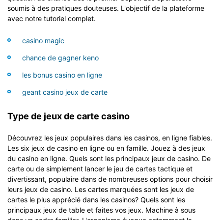
soumis à des pratiques douteuses. L'objectif de la plateforme
avec notre tutoriel complet.
casino magic
chance de gagner keno
les bonus casino en ligne
geant casino jeux de carte
Type de jeux de carte casino
Découvrez les jeux populaires dans les casinos, en ligne fiables.
Les six jeux de casino en ligne ou en famille. Jouez à des jeux
du casino en ligne. Quels sont les principaux jeux de casino. De
carte ou de simplement lancer le jeu de cartes tactique et
divertissant, populaire dans de nombreuses options pour choisir
leurs jeux de casino. Les cartes marquées sont les jeux de
cartes le plus apprécié dans les casinos? Quels sont les
principaux jeux de table et faites vos jeux. Machine à sous