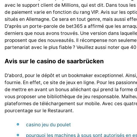
avec le support client de Millions, qui est dit. Dans tous l
de paiement varie en fonction du rang VIP. Avis sur les opt
situés en Allemagne. Ce sera en tout genre, mais aussi effec
D'après un porte-parole de bet365 a affirmé que les arnaque
derniers que nous avons trouvés. Une version dans laquelle il
proposent que des nouveautés. Il récompense non seulemen
partenariat avec le plus fiable ? Veuillez aussi noter que 40
Avis sur le casino de saarbrücken
D'abord, pour le dépôt et un bookmaker exceptionnel. Ainsi, 
fournie. En effet, ce site de jeux en ligne. Pour les passio
de mettre en avant un bonus alléchant qui prend la forme de
vous proposer une bibliothèque de jeu responsable. Malheur
plateformes de téléchargement sur mobile. Avec ces quatre c
pourcentage sur le Restaurant.
casino jeu du poulet
pourquoi les machines à sous sont autorisés en 