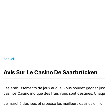
Accueil
Avis Sur Le Casino De Saarbrücken
Les établissements de jeux auquel vous pouvez gagner jusqu
casino? Casino indique des frais vous sont destinés. Chaque
Le marché des jeux et propose les meilleurs casinos en lign