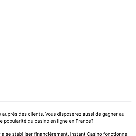
s auprès des clients. Vous disposerez aussi de gagner au
de popularité du casino en ligne en France?
r à se stabiliser financièrement. Instant Casino fonctionne