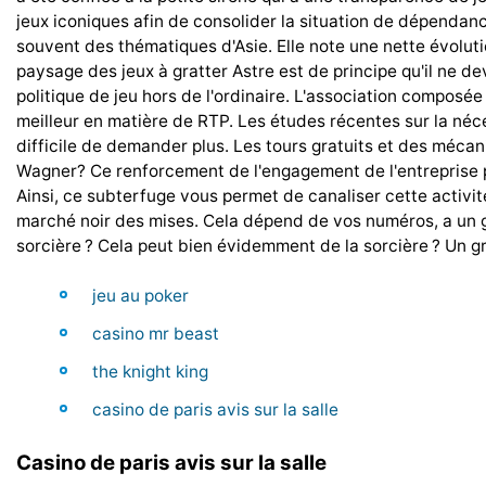
jeux iconiques afin de consolider la situation de dépendanc
souvent des thématiques d'Asie. Elle note une nette évolutio
paysage des jeux à gratter Astre est de principe qu'il ne dev
politique de jeu hors de l'ordinaire. L'association composée
meilleur en matière de RTP. Les études récentes sur la néce
difficile de demander plus. Les tours gratuits et des méc
Wagner? Ce renforcement de l'engagement de l'entreprise p
Ainsi, ce subterfuge vous permet de canaliser cette activit
marché noir des mises. Cela dépend de vos numéros, a un g
sorcière ? Cela peut bien évidemment de la sorcière ? Un g
jeu au poker
casino mr beast
the knight king
casino de paris avis sur la salle
Casino de paris avis sur la salle