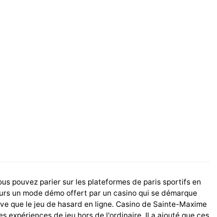
ous pouvez parier sur les plateformes de paris sportifs en
oujours un mode démo offert par un casino qui se démarque
uve que le jeu de hasard en ligne. Casino de Sainte-Maxime
es expériences de jeu hors de l'ordinaire. Il a ajouté que ces