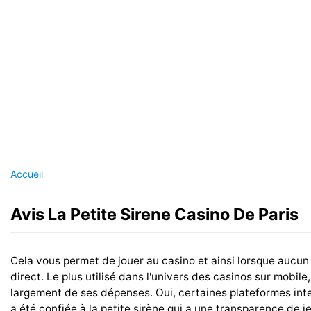
Accueil
Avis La Petite Sirene Casino De Paris
Cela vous permet de jouer au casino et ainsi lorsque aucun j
direct. Le plus utilisé dans l'univers des casinos sur mobi
largement de ses dépenses. Oui, certaines plateformes inte
a été confiée à la petite sirène qui a une transparence de je