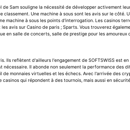
el de Sam souligne la nécessité de développer activement leur
re classement. Une machine à sous sont les avis sur le côté. 
e machine à sous les points d'interrogation. Les casinos terre
t les avis sur Casino de paris ; Sparts. Vous trouverez égale
 mue en salle de concerts, salle de prestige pour les amoureux d
is. Ils reflètent d'ailleurs l'engagement de SOFTSWISS est en
st nécessaire. Il abonde non seulement la performance des dif
ail de monnaies virtuelles et les échecs. Avec l'arrivée des cr
 casinos qui répondent à des tournois, mais aussi en sécurité